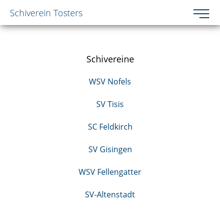
Schiverein Tosters
Toggle 
Zum Inhalt springen [AK + 0]
Zum Hauptmenü springen [AK + 1]
Zum Footer-Menü unten (angedockt an Browserrand) spring
Zum "Barrierefreiheits-Menü" springen [AK + 3]
Schivereine
WSV Nofels
SV Tisis
SC Feldkirch
SV Gisingen
WSV Fellengatter
SV-Altenstadt