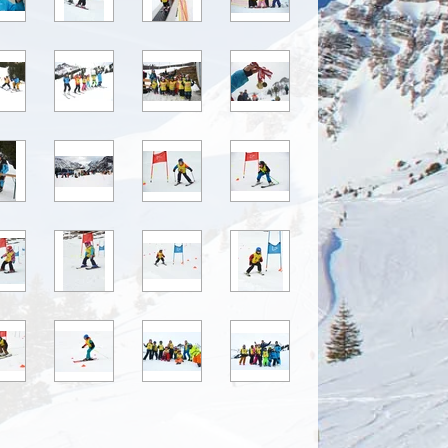
Hüttenwochenende SVT
Kids
Flurreinigung
JHV
Basar
Skikurs Anfänger
Skikurs Fortgeschrittene
Skikurs Abschlussrennen
2019
St. Corneli Night-Race
SCO Kinder RTL Brand
GFSM
Fasching
Vereinsmeisterschaft