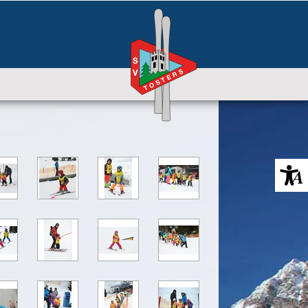
2023
Rennsaison
GFMM
GFSM
Vereinsmeisterschaft
SCO Rennen
Figl Rennen
SCO Preisverteilung