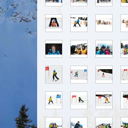
2022
SCO Rennen
Vereinsmeisterschaft
Hüttenwochenende SVT
Kids
JHV