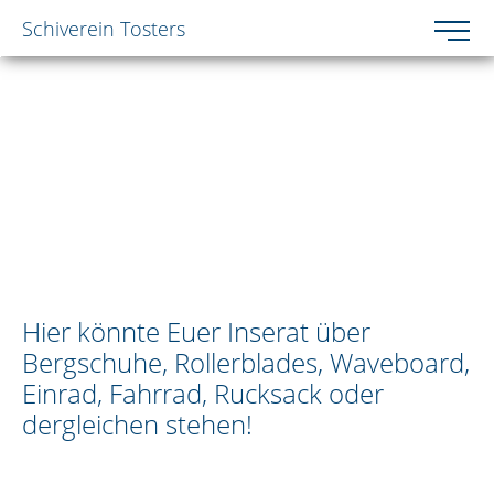
Schiverein Tosters
Toggle 
Zum Inhalt springen [AK + 0]
Zum Hauptmenü springen [AK + 1]
Zum Footer-Menü unten (angedockt an Browserrand) spring
Zum "Barrierefreiheits-Menü" springen [AK + 3]
Hier könnte Euer Inserat über
Bergschuhe, Rollerblades, Waveboard,
Einrad, Fahrrad, Rucksack oder
dergleichen stehen!